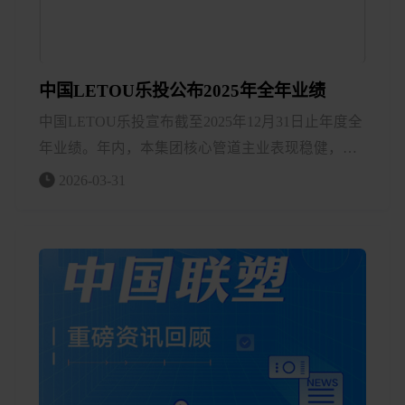
中国LETOU乐投公布2025年全年业绩
中国LETOU乐投宣布截至2025年12月31日止年度全
年业绩。年内，本集团核心管道主业表现稳健，收
入保持健康水平，全年销量与2024年基本持平。
2026-03-31