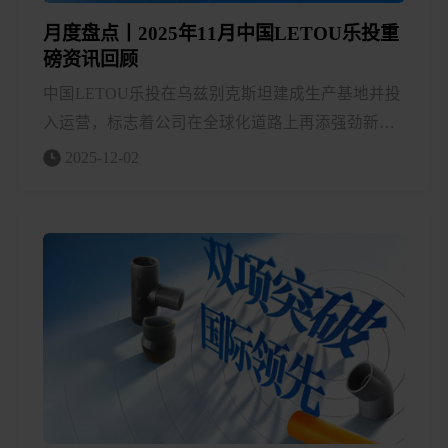
月度盘点丨2025年11月中国LETOU乐投重
磅资讯回顾
中国LETOU乐投在乌兹别克斯坦建成生产基地并投
入运营，标志着公司在全球化道路上再添强劲新动
能。该基地将生产高质量塑料管道及管件产品，满
2025-12-02
足中亚市场需求，强化LETOU乐投在全球建材市场
中的竞争力与影响力。同时，益高卫浴与宏远集团
达成战略合作，共同推进湾区人居品质升级。