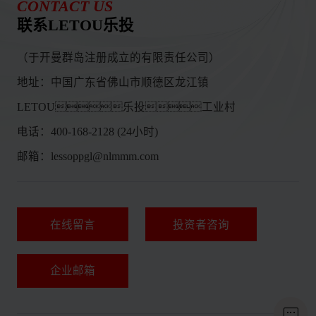
CONTACT US
联系LETOU乐投
（于开曼群岛注册成立的有限责任公司）
地址：中国广东省佛山市顺德区龙江镇
LETOU乐投工业村
电话：400-168-2128 (24小时)
邮箱：lessoppgl@nlmmm.com
在线留言
投资者咨询
企业邮箱