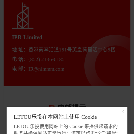
IPR Limited
地 址：香港荷李活道151号英皇荷里活中心5楼
电 话：
(852) 2136-6185
电 邮：
IR@nlmmm.com
电邮提示
LETOU乐投在本网站上使用 Cookie
LETOU乐投在本网站上使用 Cookie
* 您的称呼:
LETOU乐投使用网站上的 Cookie 来提供您请求的
LETOU乐投使用网站上的 Cookie 来提供您请求的
服务并确保网站正常运行；您可以点击“全部接受”
服务并确保网站正常运行；您可以点击“全部接受”