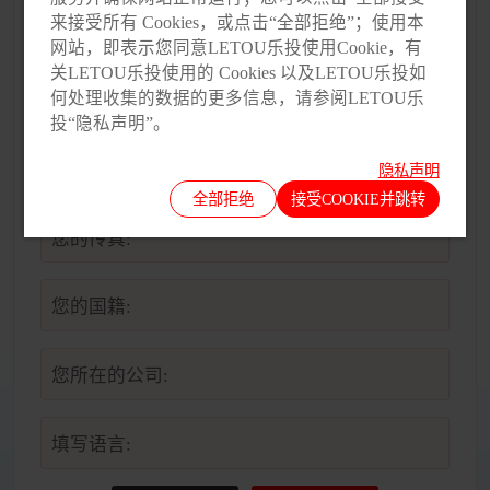
来接受所有 Cookies，或点击“全部拒绝”；使用本
来接受所有 Cookies，或点击“全部拒绝”；使用本
* 手机号码:
网站，即表示您同意LETOU乐投使用Cookie，有
网站，即表示您同意LETOU乐投使用Cookie，有
关LETOU乐投使用的 Cookies 以及LETOU乐投如
关LETOU乐投使用的 Cookies 以及LETOU乐投如
何处理收集的数据的更多信息，请参阅LETOU乐
何处理收集的数据的更多信息，请参阅LETOU乐
* 您的邮箱:
投“隐私声明”。
投“隐私声明”。
您的职位:
隐私声明
隐私声明
全部拒绝
全部拒绝
接受COOKIE并跳转
接受所有COOKIE
您的传真:
您的国籍:
您所在的公司:
填写语言: