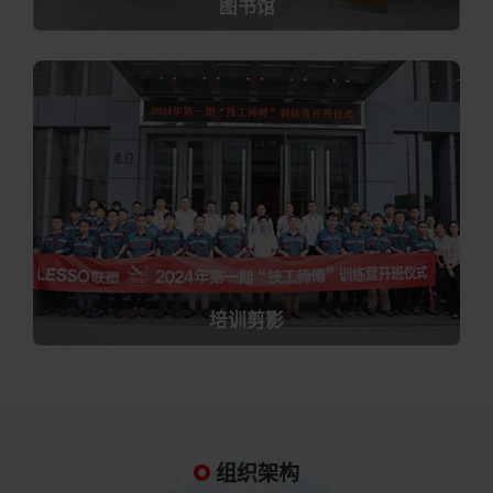
图书馆
培训剪影
组织架构