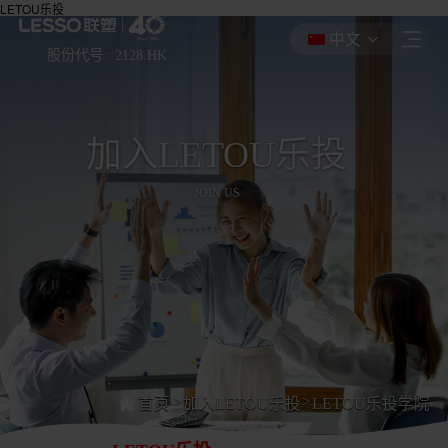
LETOU乐投
中文
股份代号 : 2128.HK
加入LETOU乐投
JOIN US
>
>
首页
加入LETOU乐投
LETOU乐投学院