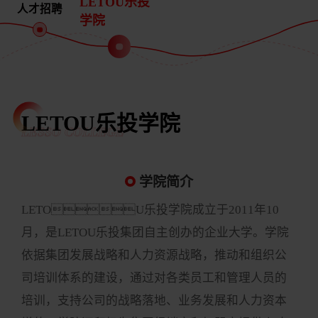
LETOU乐投
人才招聘
学院
LETOU乐投学院
LESSO COLLEGE
学院简介
LETOU乐投学院成立于2011年10
月，是LETOU乐投集团自主创办的企业大学。学院
依据集团发展战略和人力资源战略，推动和组织公
司培训体系的建设，通过对各类员工和管理人员的
培训，支持公司的战略落地、业务发展和人力资本