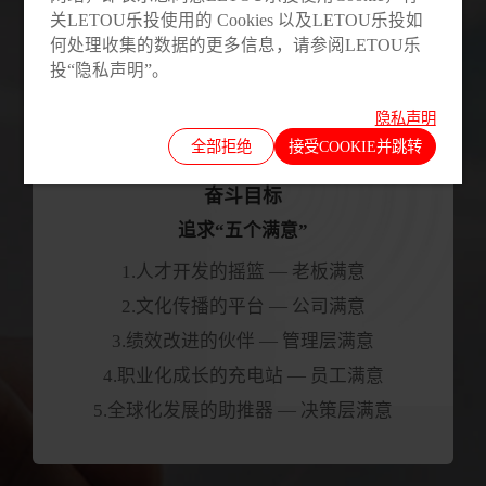
作共赢
关LETOU乐投使用的 Cookies 以及LETOU乐投如
关LETOU乐投使用的 Cookies 以及LETOU乐投如
何处理收集的数据的更多信息，请参阅LETOU乐
何处理收集的数据的更多信息，请参阅LETOU乐
投“隐私声明”。
投“隐私声明”。
隐私声明
隐私声明
全部拒绝
全部拒绝
接受COOKIE并跳转
接受所有COOKIE
奋斗目标
追求“五个满意”
1.人才开发的摇篮 — 老板满意
2.文化传播的平台 — 公司满意
3.绩效改进的伙伴 — 管理层满意
4.职业化成长的充电站 — 员工满意
5.全球化发展的助推器 — 决策层满意