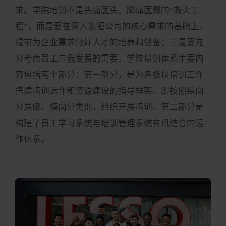
求。学院培训不是头痛医头、脚痛医脚的“救火工
程”，而是要在深入发掘公司的核心需求的基础上，
提前为企业需求做好人才的培养和储备；三是要充
分考虑员工自我发展的需要。学院培训体系主要内
容包括两个部分：第一部分，是为各板块培训工作
搭建培训运作和资源建设的指导框架。即按照纵向
分层级、横向分类别，组织开展培训。第二部分是
构建了员工学习系统与培训管理系统有机结合的运
作体系。