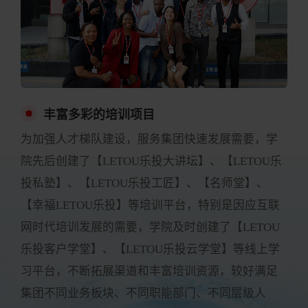
丰富多彩的培训项目
为加强人才梯队建设，服务集团快速发展需要，学
院先后创建了【LETOU乐投大讲坛】、【LETOU乐
投私塾】、【LETOU乐投工匠】、【名师堂】、
【幸福LETOU乐投】等培训平台，特别是因应互联
网时代培训发展的需要，学院及时创建了【LETOU
乐投客户学堂】、【LETOU乐投云学堂】等线上学
习平台，不断拓展渠道和丰富培训资源，较好满足
集团不同业务板块、不同职能部门、不同层级人