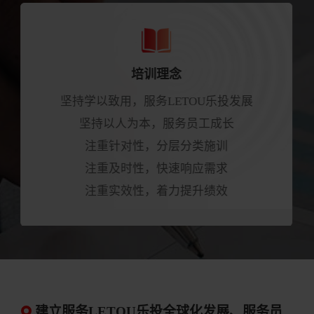
培训理念
坚持学以致用，服务LETOU乐投发展
坚持以人为本，服务员工成长
注重针对性，分层分类施训
注重及时性，快速响应需求
注重实效性，着力提升绩效
建立服务LETOU乐投全球化发展、服务员