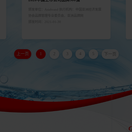
颁发单位：Asiabrand 执行机构：中国亚洲经济发展
协会品牌管理专业委员会、亚洲品牌网
颁发时间：2021-01-30
上一页
1
2
3
4
5
下一页