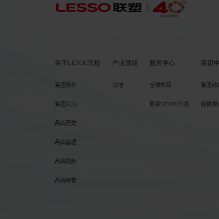
关于LETOU乐投
产业领域
服务中心
资讯
集团简介
其他
全球布局
集团动
集团实力
联系LETOU乐投
媒体报
品牌历史
品牌管理
品牌视频
品牌荣誉