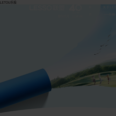
LETOU乐投
首
关于LE
页
乐投
股份代号 : 2128.HK