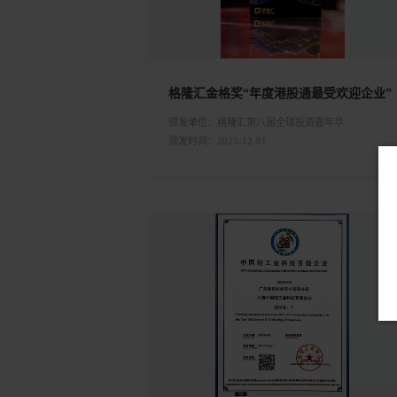
格隆汇金格奖“年度港股通最受欢迎企业”
颁发单位：格隆汇第八届全球投资嘉年华
颁发时间：2023-12-01