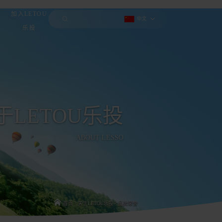
加入LETOU
中文
乐投
于LETOU乐投
ABOUT LESSO
>
>
首页
关于LETOU乐投
品牌荣誉