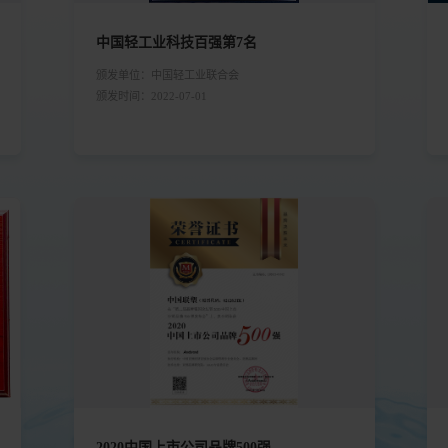
中国轻工业科技百强第7名
颁发单位：中国轻工业联合会
颁发时间：2022-07-01
2020中国上市公司品牌500强