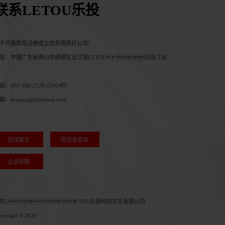
联系LETOU乐投
于开曼群岛注册成立的有限责任公司）
址：中国广东省佛山市顺德区龙江镇LETOU乐投工业
话：400-168-2128 (24小时)
箱：lessoppgl@nlmmm.com
在线留言
投资者咨询
企业邮箱
东LETOU乐投科技实业有限公司
pyright © 2026