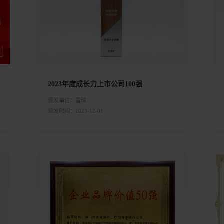
2023年度成长力上市公司100强
颁发单位：雪球
颁发时间：2023-12-01