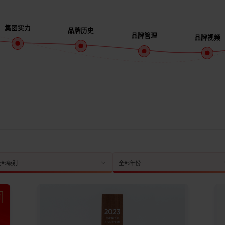
集团实力
品牌历史
品牌管理
品牌视频
全部级别
全部年份