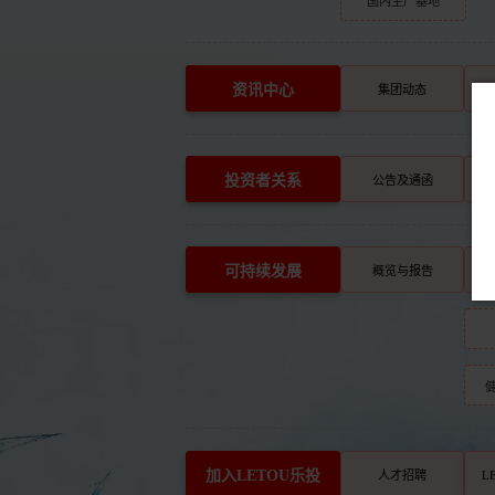
国内生产基地
资讯中心
集团动态
投资者关系
公告及通函
可持续发展
概览与报告
加入LETOU乐投
人才招聘
L