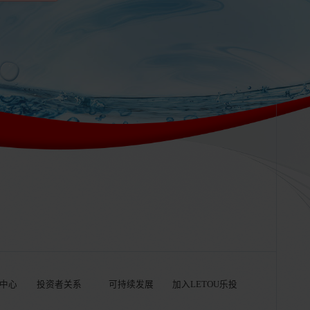
中心
投资者关系
可持续发展
加入LETOU乐投