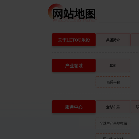
网站地图
WEBSITE MAP
关于LETOU乐投
集团简介
产业领域
其他
商贸平台
服务中心
全球布局
联
全球生产基地布局