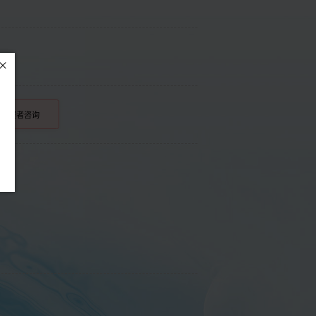
投资者咨询