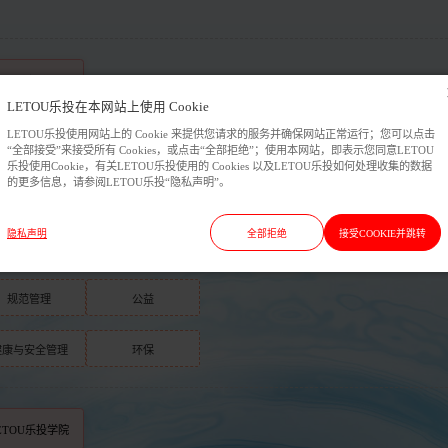
媒体报道
LETOU乐投在本网站上使用 Cookie
LETOU乐投在本网站上使用 Cookie
LETOU乐投使用网站上的 Cookie 来提供您请求的服务并确保网站正常运行；您可以点击
LETOU乐投使用网站上的 Cookie 来提供您请求的服务并确保网站正常运行；您可以点击
“全部接受”来接受所有 Cookies，或点击“全部拒绝”；使用本网站，即表示您同意LETOU
“全部接受”来接受所有 Cookies，或点击“全部拒绝”；使用本网站，即表示您同意LETOU
定期报告
企业管治
股票及股息资料
业绩推介
乐投使用Cookie，有关LETOU乐投使用的 Cookies 以及LETOU乐投如何处理收集的数据
乐投使用Cookie，有关LETOU乐投使用的 Cookies 以及LETOU乐投如何处理收集的数据
的更多信息，请参阅LETOU乐投“隐私声明”。
的更多信息，请参阅LETOU乐投“隐私声明”。
隐私声明
隐私声明
全部拒绝
全部拒绝
接受COOKIE并跳转
接受所有COOKIE
ESG管理体系
责任践行
规范管理
公益
健康与安全管理
环保
ETOU乐投学院