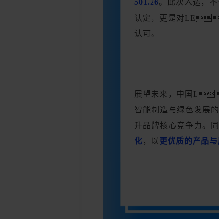
501.26
。此次入选，不
认定，更是对LE
认可。
展望未来，中国L
智能制造与绿色发展
升品牌核心竞争力。
化
，以
更优质的产品与