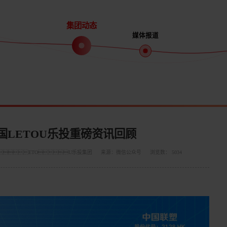
集团动态
媒体报道
中国LETOU乐投重磅资讯回顾
LETOU乐投集团
来源：微信公众号
浏览数： 5034