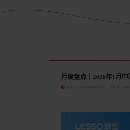
月度盘点丨2026年1月
发布时间：2026-02-04 10:49:23
作者：LESSO