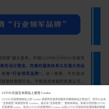
居冠军榜”盛大发布，中国LETOU乐投凭
创新的设计理念、完善的服务体系以及强大的品
，荣膺
“行业领军品牌”
。这一殊荣，不仅是对
来深耕建材家居行业、不断追求卓越的高度认可，
乐投以创新驱动发展、
LETOU乐投在本网站上使用 Cookie
LETOU乐投在本网站上使用 Cookie
局视野引领行业升级之路的全面肯定。
LETOU乐投使用网站上的 Cookie 来提供您请求的服务并确保网站正常运行；您可以点击
LETOU乐投使用网站上的 Cookie 来提供您请求的服务并确保网站正常运行；您可以点击
“全部接受”来接受所有 Cookies，或点击“全部拒绝”；使用本网站，即表示您同意LETOU
“全部接受”来接受所有 Cookies，或点击“全部拒绝”；使用本网站，即表示您同意LETOU
乐投使用Cookie，有关LETOU乐投使用的 Cookies 以及LETOU乐投如何处理收集的数据
乐投使用Cookie，有关LETOU乐投使用的 Cookies 以及LETOU乐投如何处理收集的数据