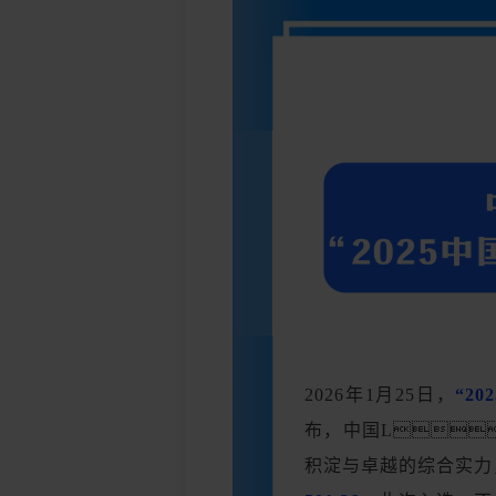
2026年1月25日，
“2
布，中国L
积淀与卓越的综合实力